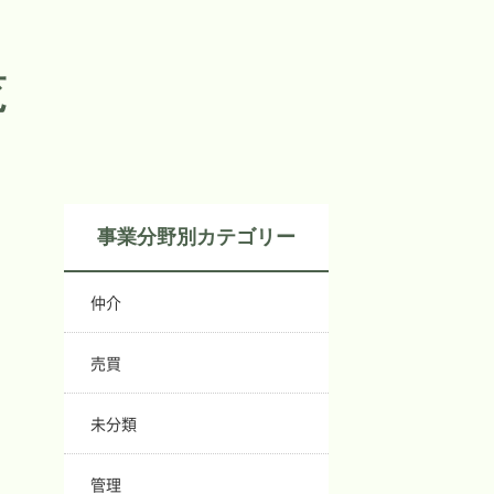
About
Business field
覧
事例紹介
所属弁護士
Case studies
Attorneys
ブログ
主な料金表
事業分野別カテゴリー
Blog
Main Price list
仲介
お問い合わせ
アクセス
Contact
Access
売買
未分類
管理