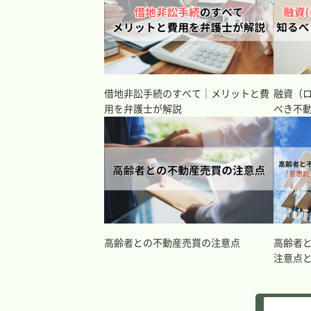
借地非訟手続のすべて｜メリットと費
融資（
用を弁護士が解説
べき不
高齢者との不動産売買の注意点
高齢者
注意点
動産特