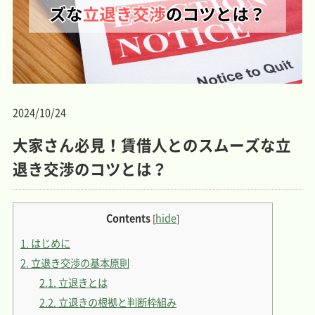
2024/10/24
大家さん必見！賃借人とのスムーズな立
退き交渉のコツとは？
Contents
hide
[
]
1.
はじめに
2.
立退き交渉の基本原則
2.1.
立退きとは
2.2.
立退きの根拠と判断枠組み