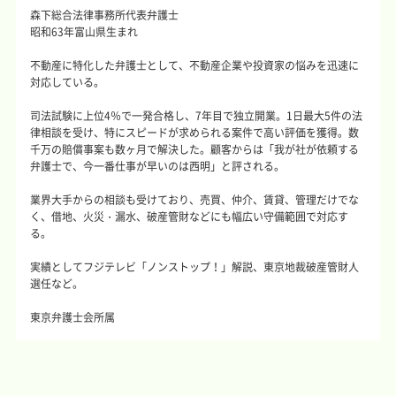
森下総合法律事務所代表弁護士
昭和63年富山県生まれ
不動産に特化した弁護士として、不動産企業や投資家の悩みを迅速に
対応している。
司法試験に上位4％で一発合格し、7年目で独立開業。1日最大5件の法
律相談を受け、特にスピードが求められる案件で高い評価を獲得。数
千万の賠償事案も数ヶ月で解決した。顧客からは「我が社が依頼する
弁護士で、今一番仕事が早いのは西明」と評される。
業界大手からの相談も受けており、売買、仲介、賃貸、管理だけでな
く、借地、火災・漏水、破産管財などにも幅広い守備範囲で対応す
る。
実績としてフジテレビ「ノンストップ！」解説、東京地裁破産管財人
選任など。
東京弁護士会所属