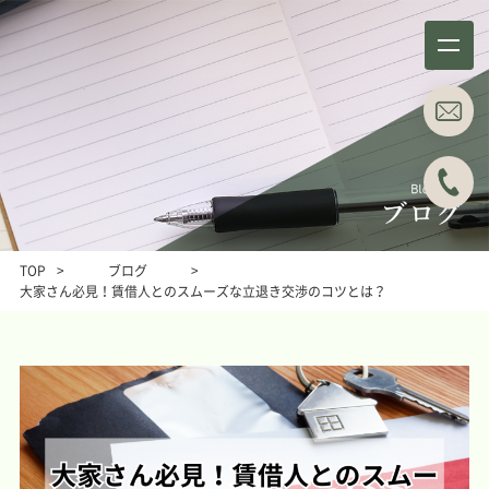
事務所概要
業務分野
About
Business field
TOP
>
ブログ
>
大家さん必見！賃借人とのスムーズな立退き交渉のコツとは？
事例紹介
所属弁護士
Case studies
Attorneys
ブログ
主な料金表
Blog
Main Price list
お問い合わせ
アクセス
Contact
Access