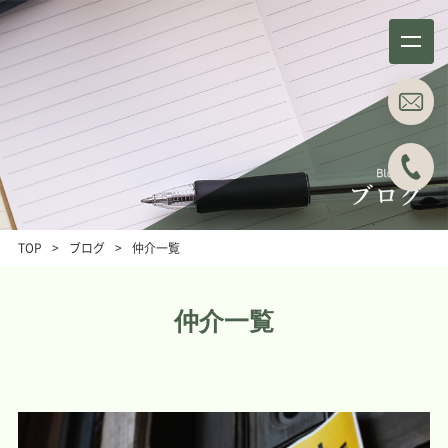
事務所概要
業務分野
About
Business field
TOP
>
ブログ
>
仲介一覧
事例紹介
所属弁護士
Case studies
Attorneys
仲介一覧
ブログ
主な料金表
Blog
Main Price list
お問い合わせ
アクセス
Contact
Access