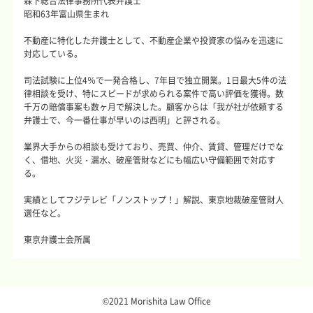
森下総合法律事務所代表弁護士
昭和63年富山県生まれ
不動産に特化した弁護士として、不動産企業や投資家の悩みを迅速に
対応している。
司法試験に上位4％で一発合格し、7年目で独立開業。1日最大5件の法
律相談を受け、特にスピードが求められる案件で高い評価を獲得。数
千万の賠償事案も数ヶ月で解決した。顧客からは「我が社が依頼する
弁護士で、今一番仕事が早いのは西明」と評される。
業界大手からの相談も受けており、売買、仲介、賃貸、管理だけでな
く、借地、火災・漏水、破産管財などにも幅広い守備範囲で対応す
る。
実績としてフジテレビ「ノンストップ！」解説、東京地裁破産管財人
選任など。
東京弁護士会所属
©2021 Morishita Law Office