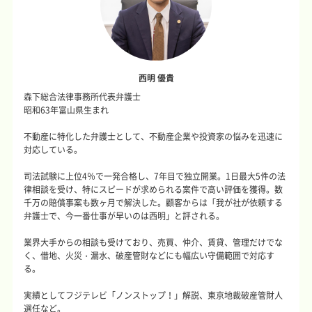
西明 優貴
森下総合法律事務所代表弁護士
昭和63年富山県生まれ
不動産に特化した弁護士として、不動産企業や投資家の悩みを迅速に
対応している。
司法試験に上位4％で一発合格し、7年目で独立開業。1日最大5件の法
律相談を受け、特にスピードが求められる案件で高い評価を獲得。数
千万の賠償事案も数ヶ月で解決した。顧客からは「我が社が依頼する
弁護士で、今一番仕事が早いのは西明」と評される。
業界大手からの相談も受けており、売買、仲介、賃貸、管理だけでな
く、借地、火災・漏水、破産管財などにも幅広い守備範囲で対応す
る。
実績としてフジテレビ「ノンストップ！」解説、東京地裁破産管財人
選任など。