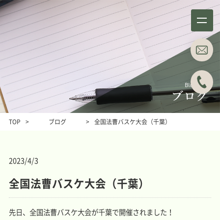
事務所概要
業務分野
About
Business field
TOP
>
ブログ
>
全国法曹バスケ大会（千葉）
事例紹介
所属弁護士
Case studies
Attorneys
2023/4/3
ブログ
主な料金表
Blog
Main Price list
全国法曹バスケ大会（千葉）
お問い合わせ
アクセス
Contact
Access
先日、全国法曹バスケ大会が千葉で開催されました！