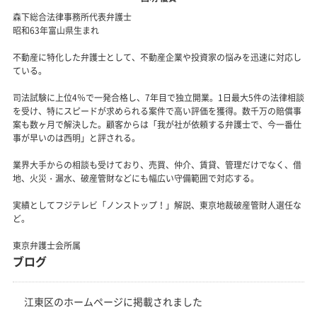
森下総合法律事務所代表弁護士
昭和63年富山県生まれ
不動産に特化した弁護士として、不動産企業や投資家の悩みを迅速に対応し
ている。
司法試験に上位4％で一発合格し、7年目で独立開業。1日最大5件の法律相談
を受け、特にスピードが求められる案件で高い評価を獲得。数千万の賠償事
案も数ヶ月で解決した。顧客からは「我が社が依頼する弁護士で、今一番仕
事が早いのは西明」と評される。
業界大手からの相談も受けており、売買、仲介、賃貸、管理だけでなく、借
地、火災・漏水、破産管財などにも幅広い守備範囲で対応する。
実績としてフジテレビ「ノンストップ！」解説、東京地裁破産管財人選任な
ど。
東京弁護士会所属
ブログ
江東区のホームページに掲載されました