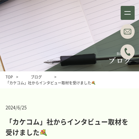
事務所概要
業務分野
About
Business field
TOP
>
ブログ
>
「カケコム」社からインタビュー取材を受けました
事例紹介
所属弁護士
Case studies
Attorneys
ブログ
主な料金表
2024/6/25
Blog
Main Price list
「カケコム」社からインタビュー取材を
お問い合わせ
アクセス
Contact
Access
受けました