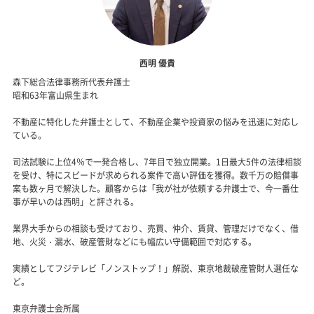
西明 優貴
森下総合法律事務所代表弁護士
昭和63年富山県生まれ
不動産に特化した弁護士として、不動産企業や投資家の悩みを迅速に対応し
ている。
司法試験に上位4％で一発合格し、7年目で独立開業。1日最大5件の法律相談
を受け、特にスピードが求められる案件で高い評価を獲得。数千万の賠償事
案も数ヶ月で解決した。顧客からは「我が社が依頼する弁護士で、今一番仕
事が早いのは西明」と評される。
業界大手からの相談も受けており、売買、仲介、賃貸、管理だけでなく、借
地、火災・漏水、破産管財などにも幅広い守備範囲で対応する。
実績としてフジテレビ「ノンストップ！」解説、東京地裁破産管財人選任な
ど。
東京弁護士会所属