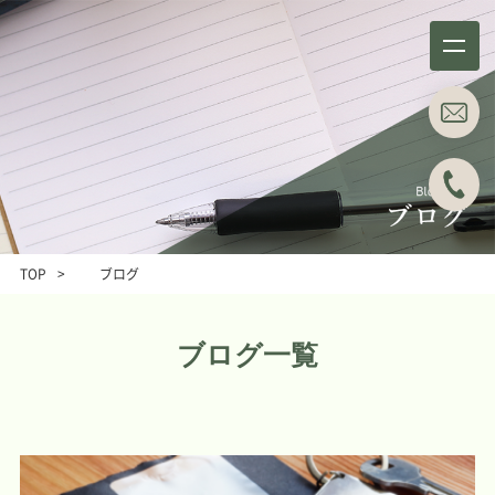
事務所概要
業務分野
About
Business field
TOP
>
ブログ
事例紹介
所属弁護士
Case studies
Attorneys
ブログ一覧
ブログ
主な料金表
Blog
Main Price list
お問い合わせ
アクセス
Contact
Access