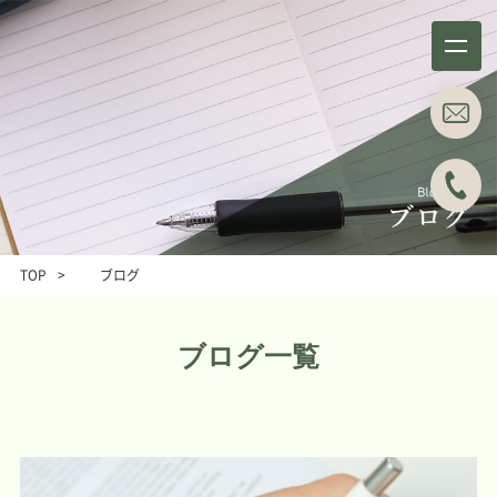
事務所概要
業務分野
About
Business field
TOP
>
ブログ
事例紹介
所属弁護士
Case studies
Attorneys
ブログ一覧
ブログ
主な料金表
Blog
Main Price list
お問い合わせ
アクセス
Contact
Access