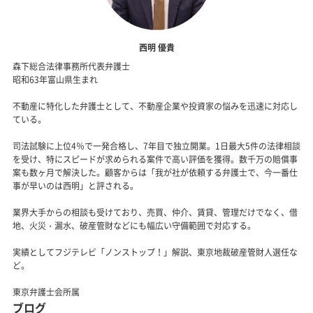
西明 優貴
森下総合法律事務所代表弁護士
昭和63年富山県生まれ
不動産に特化した弁護士として、不動産企業や投資家の悩みを迅速に対応し
ている。
司法試験に上位4％で一発合格し、7年目で独立開業。1日最大5件の法律相談
を受け、特にスピードが求められる案件で高い評価を獲得。数千万の賠償事
案も数ヶ月で解決した。顧客からは「我が社が依頼する弁護士で、今一番仕
事が早いのは西明」と評される。
業界大手からの相談も受けており、売買、仲介、賃貸、管理だけでなく、借
地、火災・漏水、破産管財などにも幅広い守備範囲で対応する。
実績としてフジテレビ「ノンストップ！」解説、東京地裁破産管財人選任な
ど。
東京弁護士会所属
ブログ