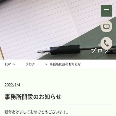
事務所概要
業務分野
About
Business field
TOP
>
ブログ
>
事務所開設のお知らせ
事例紹介
所属弁護士
Case studies
Attorneys
2022/1/4
ブログ
主な料金表
Blog
Main Price list
事務所開設のお知らせ
お問い合わせ
アクセス
Contact
Access
新年あけましておめでとうございます。