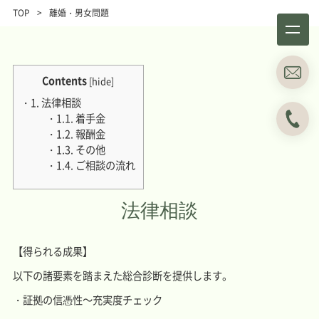
TOP
>
離婚・男女問題
Contents
[
hide
]
1.
法律相談
1.1.
着手金
1.2.
報酬金
事務所概要
業務分野
1.3.
その他
About
Business field
1.4.
ご相談の流れ
事例紹介
所属弁護士
Case studies
Attorneys
法律相談
ブログ
主な料金表
【得られる成果】
Blog
Main Price list
以下の諸要素を踏まえた総合診断を提供します。
お問い合わせ
アクセス
Contact
Access
・証拠の信憑性～充実度チェック