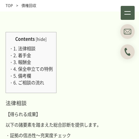
TOP
>
債権回収
Contents
[
hide
]
1.
法律相談
2.
着手金
3.
報酬金
事務所概要
業務分野
4.
保全申立ての特例
About
Business field
5.
備考欄
6.
ご相談の流れ
事例紹介
所属弁護士
Case studies
Attorneys
法律相談
ブログ
主な料金表
Blog
Main Price list
【得られる成果】
お問い合わせ
アクセス
以下の諸要素を踏まえた総合診断を提供します。
Contact
Access
・証拠の信憑性～充実度チェック