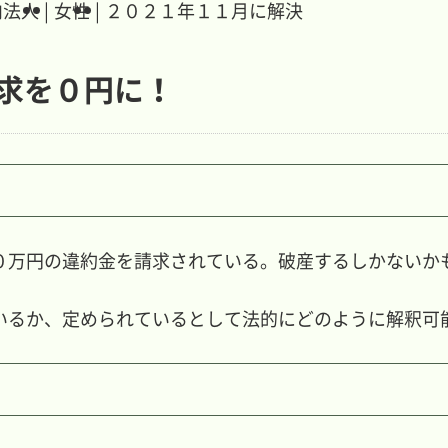
内法人
|
女性
|
２０２１年１１月に解決
請求を０円に！
０万円の違約金を請求されている。破産するしかないか
いるか、定められているとして法的にどのように解釈可