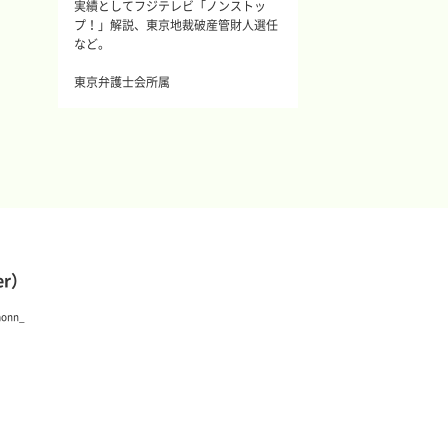
実績としてフジテレビ「ノンストッ
プ！」解説、東京地裁破産管財人選任
など。
東京弁護士会所属
er）
monn_