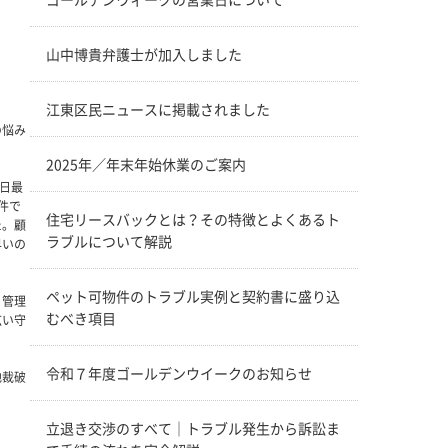
山中博貴弁護士が加入しました
江東区民ニュースに掲載されました
の悩み
2025年／年末年始休業のご案内
1日最
件で
住宅リースバックとは？その特徴とよくあるト
た。顧
ラブルについて解説
早いの
ペット可物件のトラブル実例と契約書に盛り込
、管理
むべき項目
広い守
令和７年度ゴールデンウイークのお知らせ
地裁破
立退き交渉のすべて｜トラブル発生から訴訟ま