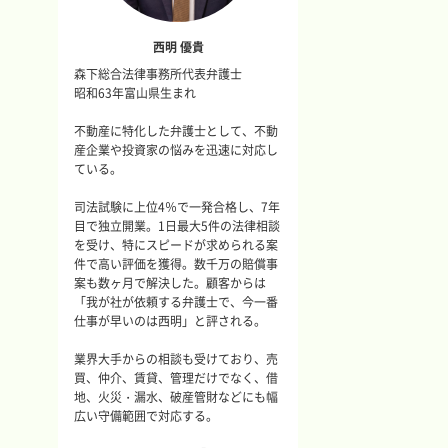
西明 優貴
森下総合法律事務所代表弁護士
昭和63年富山県生まれ
不動産に特化した弁護士として、不動
産企業や投資家の悩みを迅速に対応し
ている。
司法試験に上位4％で一発合格し、7年
目で独立開業。1日最大5件の法律相談
を受け、特にスピードが求められる案
件で高い評価を獲得。数千万の賠償事
案も数ヶ月で解決した。顧客からは
「我が社が依頼する弁護士で、今一番
仕事が早いのは西明」と評される。
業界大手からの相談も受けており、売
買、仲介、賃貸、管理だけでなく、借
地、火災・漏水、破産管財などにも幅
広い守備範囲で対応する。