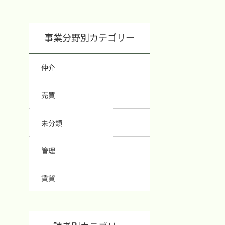
事業分野別カテゴリー
事務所概要
業務分野
About
Business field
仲介
売買
事例紹介
所属弁護士
Case studies
Attorneys
未分類
管理
ブログ
主な料金表
Blog
Main Price list
賃貸
お問い合わせ
アクセス
Contact
Access