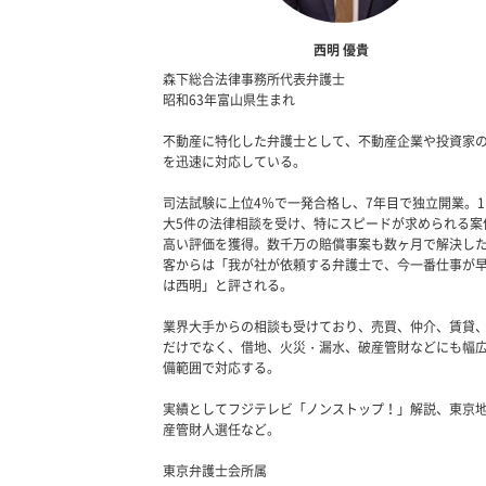
西明 優貴
森下総合法律事務所代表弁護士
昭和63年富山県生まれ
不動産に特化した弁護士として、不動産企業や投資家
を迅速に対応している。
司法試験に上位4％で一発合格し、7年目で独立開業。
大5件の法律相談を受け、特にスピードが求められる案
高い評価を獲得。数千万の賠償事案も数ヶ月で解決し
客からは「我が社が依頼する弁護士で、今一番仕事が
は西明」と評される。
業界大手からの相談も受けており、売買、仲介、賃貸
だけでなく、借地、火災・漏水、破産管財などにも幅
備範囲で対応する。
実績としてフジテレビ「ノンストップ！」解説、東京
産管財人選任など。
東京弁護士会所属